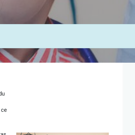
 du
 ce
u
ras