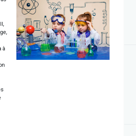
I,
age,
a à
ion
es
e