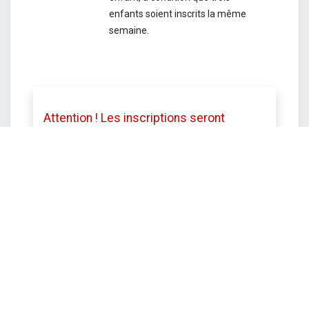
enfants soient inscrits la même
semaine.
Attention ! Les inscriptions seront
clôturées le vendredi 26 juin à 12h.
Toutefois le service se réserve le droit
de mettre fin aux inscriptions avant cette
date si le stage est complet.
DATE ET HEURE
lundi