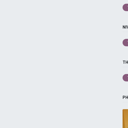
NI
T
P