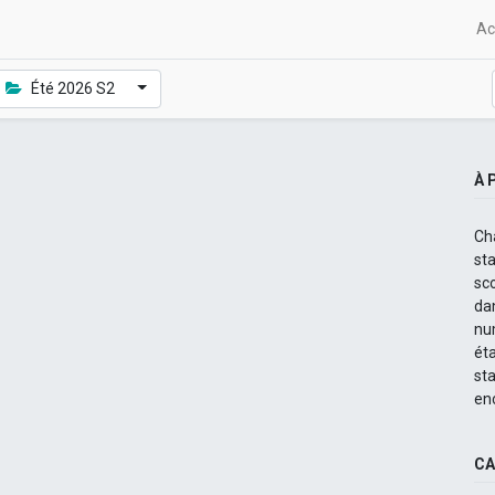
Ac
Été 2026 S2
À 
Ch
st
sc
dan
nu
ét
st
en
CA