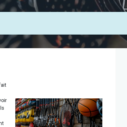
ait
oir
ls
nt