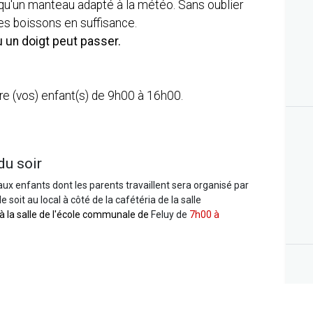
qu'un manteau adapté à la météo. Sans oublier
ns et des boissons en suffisance.
ù un doigt peut passer.
re (vos) enfant(s) de 9h00 à 16h00.
du soir
aux enfants dont les parents travaillent sera organisé par
 soit au local à côté de la cafétéria de la salle
 à la salle de l'école communale de
Feluy
de
7h00 à
desservir les différents sites d'activités au prix de 3 euros
us pouvez retrouver l'horaire complet
ici