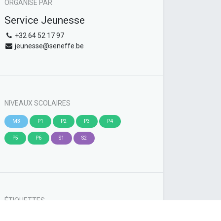
ORGANISÉ PAR
Service Jeunesse
+32 64 52 17 97
jeunesse@seneffe.be
NIVEAUX SCOLAIRES
M3
P1
P2
P3
P4
P5
P6
S1
S2
ÉTIQUETTES
Sports