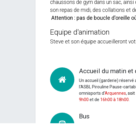
chaussons de gym dans un sac, ainsi 
son repas de midi, des collatio
Attention : pas de boucle d'oreille o
Equipe d'animation
Steve et son équipe accueilleront vot
Accueil du matin et 
Un accueil (garderie) réservé 
l'ASBL Pirouline Pause-cartable
omnisports d'
Arquennes
,
soit
9h00
et de
16h00 à 18h00.
Bus
Un
trajet est organisé afin de 
par enfant et par semaine.
Vo