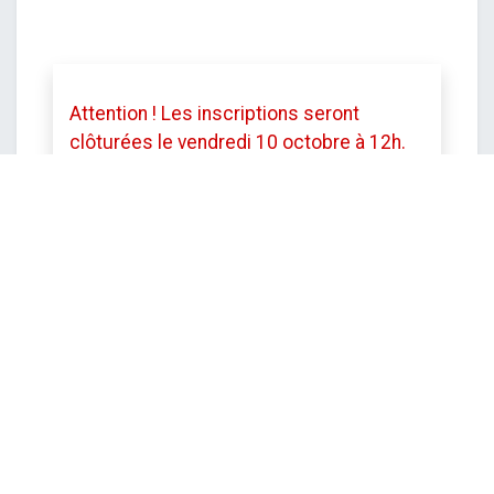
Attention ! Les inscriptions seront
clôturées le vendredi 10 octobre à 12h.
Toutefois le service se réserve le droit
de mettre fin aux inscriptions avant cette
date si le stage est complet.
DATE ET HEURE
lundi
20 octobre 2025
Démarrer -
09:00