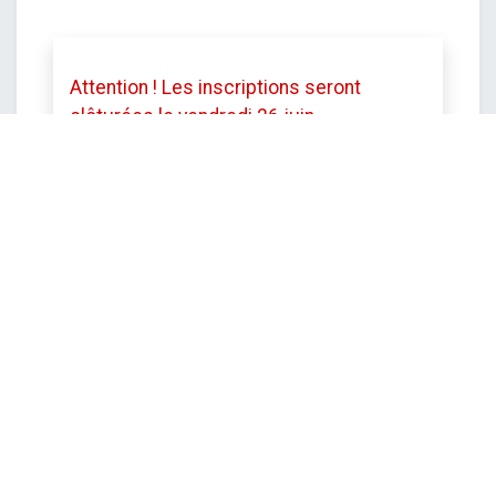
Attention ! Les inscriptions seront
clôturées le vendredi 26 juin
à12h.
Toutefois le service se réserve le
droit de mettre fin aux inscriptions avant
cette date si le stage est complet.
DATE ET HEURE
lundi
13 juillet 2026
Démarrer -
09:00