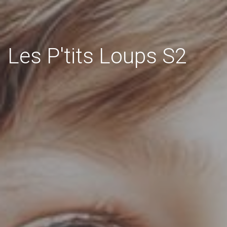
Les P'tits Loups S2