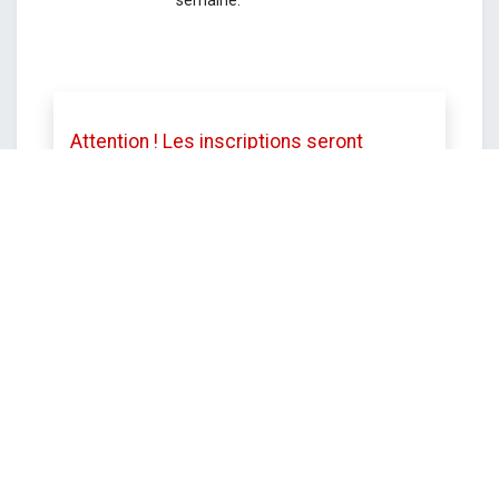
semaine.
Attention ! Les inscriptions seront
clôturées le vendredi 26 juin
à12h.
Toutefois le service se réserve le
droit de mettre fin aux inscriptions avant
cette date si le stage est complet.
DATE ET HEURE
lundi
6 juillet 2026