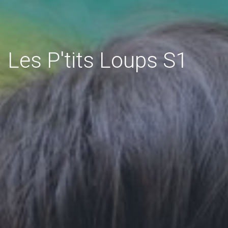
Les P'tits Loups S1