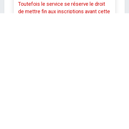
Toutefois le service se réserve le droit
de mettre fin aux inscriptions avant cette
date si le stage est complet.
DATE ET HEURE
lundi
6 juillet 2026
Démarrer -
09:00
vendredi
10 juillet 2026
Fin -
16:00
Europe/Brussels