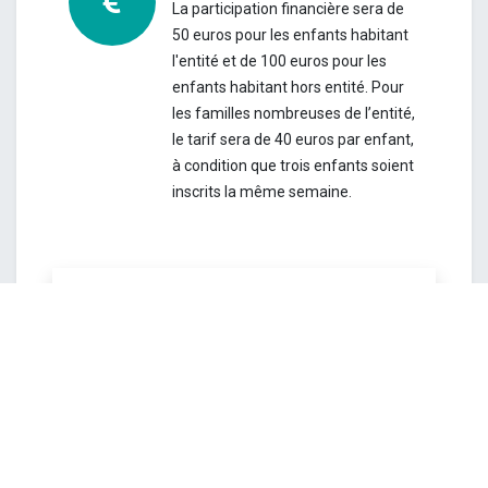
La participation financière sera de
50 euros pour les enfants habitant
l'entité et de 100 euros pour les
enfants habitant hors entité. Pour
les familles nombreuses de l’entité,
le tarif sera de 40 euros par enfant,
à condition que trois enfants soient
inscrits la même semaine.
Attention ! Les inscriptions seront
clôturées le vendredi 26 juin à
12h.
Toutefois le service se réserve le
droit de mettre fin aux inscriptions avant
cette date si le stage est complet.