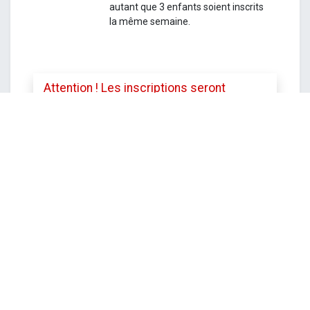
autant que 3 enfants soient inscrits
la même semaine.
Attention ! Les inscriptions seront
clôturées le vendredi 17 avril à 12h.
Toutefois le service se réserve le droit
de mettre fin aux inscriptions avant cette
date si le stage est complet.
DATE ET HEURE
lundi
27 avril 2026