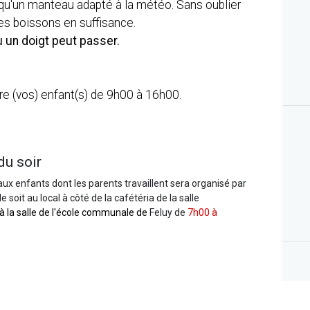
qu'un manteau adapté à la météo. Sans oublier
ns et des boissons en suffisance.
ù un doigt peut passer.
re (vos) enfant(s) de 9h00 à 16h00.
du soir
aux enfants dont les parents travaillent sera organisé par
 soit au local à côté de la cafétéria de la salle
 à la salle de l'école communale de
Feluy
de
7h00 à
desservir les différents sites d'activités au prix de 3 euros
us pouvez retrouver l'horaire complet
ici