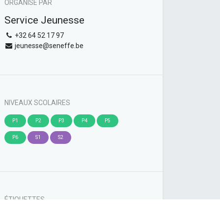
ORGANISÉ PAR
Service Jeunesse
+32 64 52 17 97
jeunesse@seneffe.be
NIVEAUX SCOLAIRES
P1
P2
P3
P4
P5
P6
S1
S2
ÉTIQUETTES
Sports