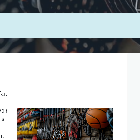
ait
oir
ls
nt