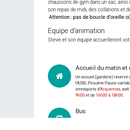
chaussons de gym dans un sac, ainsi 
son repas de midi, des collatio
Attention : pas de boucle d'oreille o
Equipe d'animation
Steve et son équipe accueilleront vot
Accueil du matin et 
Un accueil (garderie) réservé 
l'ASBL Pirouline Pause-cartable
omnisports d'
Arquennes
,
soit
9h00
et de
16h00 à 18h00.
Bus
Un
trajet est organisé afin de 
par enfant et par semaine.
Vo