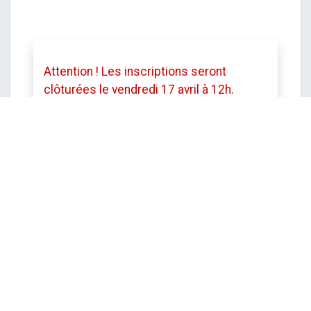
Attention ! Les inscriptions seront
clôturées le vendredi 17 avril à 12h.
Toutefois le service se réserve le droit
de mettre fin aux inscriptions avant cette
date si le stage est complet.
DATE ET HEURE
lundi
27 avril 2026
Démarrer -
09:00