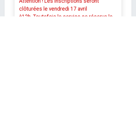
Attention ! Les inscriptions seront
clôturées le vendredi 17 avril
à12h.
Toutefois le service se réserve le
droit de mettre fin aux inscriptions avant
cette date si le stage est complet.
DATE ET HEURE
lundi
27 avril 2026
Démarrer -
09:00
jeudi
30 avril 2026
Fin -
16:00