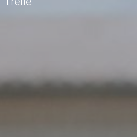
Trèfle