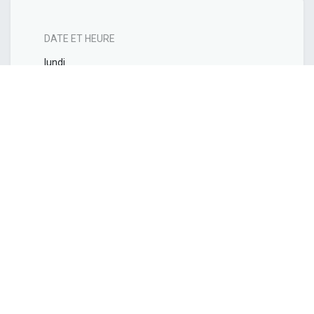
DATE ET HEURE
lundi
27 avril 2026
Démarrer -
09:00
jeudi
30 avril 2026
Fin -
16:00
Europe/Brussels
Ajouter au Calendrier
LIEU