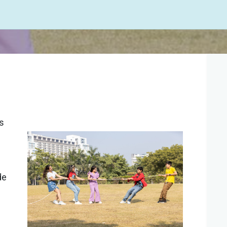
rs
de