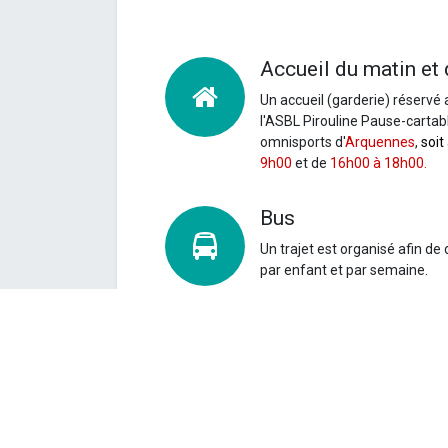
Accueil du matin et 
Un accueil (garderie) réservé 
l'ASBL Pirouline Pause-cartable
omnisports d'
Arquennes
,
soit
9h00
et de
16h00 à 18h00.
Bus
Un
trajet est organisé afin de 
par enfant et par semaine.
Vous pouvez retrouver l' hor
Coût
La participation financière ser
euros pour les enfants habitan
sera 32 euros par enfants pou