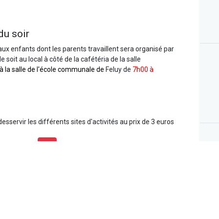
du soir
aux enfants dont les parents travaillent sera organisé par
 soit au local à côté de la cafétéria de la salle
 à la salle de l'école communale de
Feluy
de
7h00 à
desservir les différents sites d'activités au prix de 3 euros
aire complet
ici
a de 40 euros pour les enfants habitant l'entité et de 80
t hors entité. Pour les familles nombreuses de l'entité, se
r autant que 3 enfants soient inscrits la même semaine.