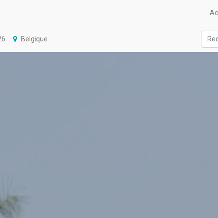
Ac
26
Belgique