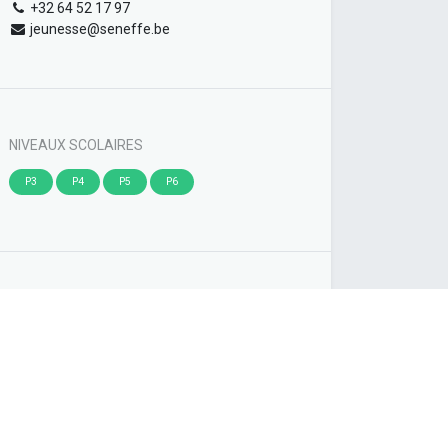
+32 64 52 17 97
jeunesse@seneffe.be
NIVEAUX SCOLAIRES
P3
P4
P5
P6
ÉTIQUETTES
Sports