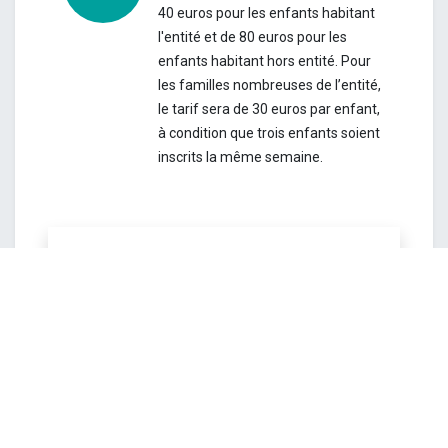
40 euros pour les enfants habitant
l'entité et de 80 euros pour les
enfants habitant hors entité. Pour
les familles nombreuses de l’entité,
le tarif sera de 30 euros par enfant,
à condition que trois enfants soient
inscrits la même semaine.
Attention ! Les inscriptions seront
clôturées le vendredi 26 juin à
12h.
Toutefois le service se réserve le
droit de mettre fin aux inscriptions avant
cette date si le stage est complet.