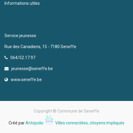
Informations utiles
Service jeunesse
Rue des Canadiens, 15 - 7180 Seneffe
064/52.17.97
jeunesse@seneffe.be
www.seneffe.be
Copyright ©
Commune de Seneffe
Créé par
Antopolis
Villes connectées, citoyens impliqués